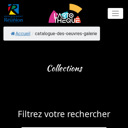
Skip
to
content
Accueil
/
catalogue-des-oeuvres-galerie
Collections
Filtrez votre rechercher