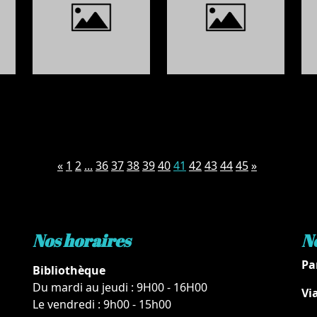
«
1
2
...
36
37
38
39
40
41
42
43
44
45
»
Nos horaires
N
Pa
Bibliothèque
Du mardi au jeudi : 9H00 - 16H00
Vi
Le vendredi : 9h00 - 15h00