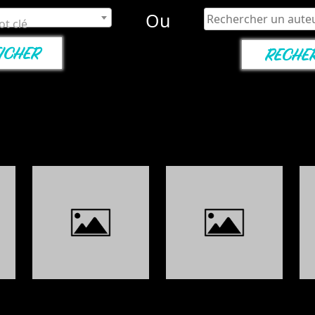
Ou
t clé