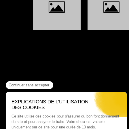
Où nous trouver ?
60 rue Victor Le Vigoureux,
97410 Saint Pierre