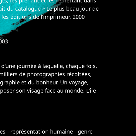
ts, les prenant et les remettant dans
it du catalogue « Le plus beau jour de
les éditions de l’imprimeur, 2000
003
d'une journée à laquelle, chaque fois,
milliers de photographies récoltées,
ographie et du bonheur. Un voyage,
e poser son visage face au monde. L'île
es
-
représentation humaine
-
genre