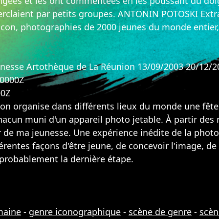
langées et les ont commentées en les poussant du doig
erclaient par petits groupes. ANTONIN POTOSKI Extra
con, photographies de 2000 jeunes du monde entier, 
eunesse Artothèque de La Réunion 13/09/2003 20/12/2
00000Z
00Z
on organise dans différents lieux du monde une fête 
acun muni d'un appareil photo jetable. À partir des 
r de ma jeunesse. Une expérience inédite de la phot
ifférentes façons d'être jeune, de concevoir l'image, d
 probablement la dernière étape.
maine
-
genre iconographique
-
scène de genre
-
scèn