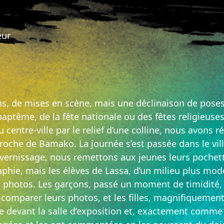
eur
ns, de mises en scène, mais une déclinaison de poses
aptême, de la fête nationale ou des fêtes religieuses.
entre-ville par le relief d’une colline, nous avons r
proche de Bamako. La journée s’est passée dans le vill
e vernissage, nous remettons aux jeunes leurs pochet
aphie, mais les élèves de Lassa, d’un milieu plus mod
es photos. Les garçons, passé un moment de timidité, 
 comparer leurs photos, et les filles, magnifiqueme
rre devant la salle d’exposition et, exactement comme