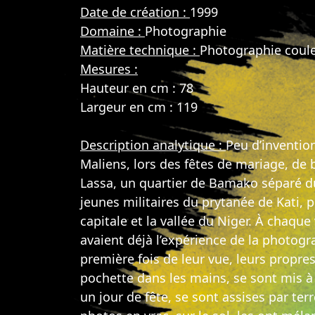
Date de création :
1999
Domaine :
Photographie
Matière technique :
Photographie coul
Mesures :
Hauteur en cm : 78
Largeur en cm : 119
Description analytique :
Peu d’inventio
Maliens, lors des fêtes de mariage, de b
Lassa, un quartier de Bamako séparé du c
jeunes militaires du prytanée de Kati, 
capitale et la vallée du Niger. À chaqu
avaient déjà l’expérience de la photogr
première fois de leur vue, leurs propr
pochette dans les mains, se sont mis à
un jour de fête, se sont assises par te