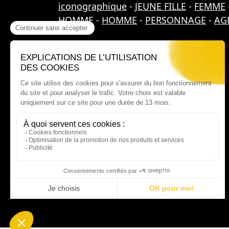
iconographique
-
JEUNE FILLE
-
FEMME
HOMME
-
HOMME
-
PERSONNAGE
-
AGE
Où nous trouver ?
60 rue Victor Le Vigoureux,
97410 Saint Pierre