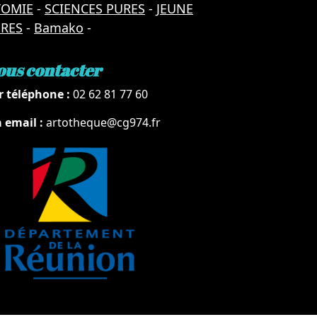
TOMIE
-
SCIENCES PURES
-
JEUNE
URES
-
Bamako
-
ous contacter
r téléphone :
02 62 81 77 60
a email :
artotheque@cg974.fr