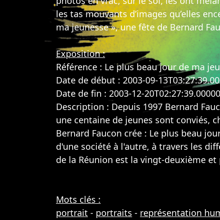
photos en vrac, sur le sol, les ont mé
les tas mouvants d’images qu’elles enc
ma jeunesse », une fête de Bernard Fau
Exposition :
Référence : Le plus beau jour de ma j
Date de début : 2003-09-13T03:27:39.0
Date de fin : 2003-12-20T02:27:39.0000
Description : Depuis 1997 Bernard Fauc
une centaine de jeunes sont conviés, ch
Bernard Faucon crée : Le plus beau jou
d'une société à l'autre, à travers les d
de la Réunion est la vingt-deuxième et
Mots clés :
portrait
-
portraits
-
représentation hu