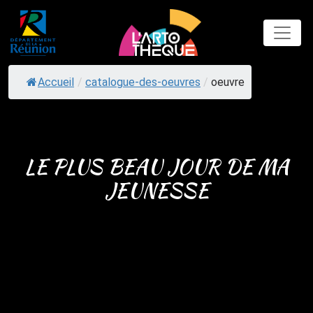
Skip
to
content
Accueil
/
catalogue-des-oeuvres
/
oeuvre
LE PLUS BEAU JOUR DE MA
JEUNESSE