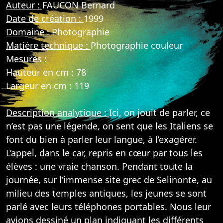
Auteur :
FAUCON Bernard
Date de création :
1999
Domaine :
Photographie
Matière technique :
Photographie couleur
Mesures :
Hauteur en cm : 78
Largeur en cm : 119
Description analytique :
Ici, on jouit de parler, ce
n’est pas une légende, on sent que les Italiens se
font du bien à parler leur langue, à l’exagérer.
L’appel, dans le car, repris en cœur par tous les
élèves : une vraie chanson. Pendant toute la
journée, sur l’immense site grec de Selinonte, au
milieu des temples antiques, les jeunes se sont
parlé avec leurs téléphones portables. Nous leur
avions dessiné un plan indiquant les différents