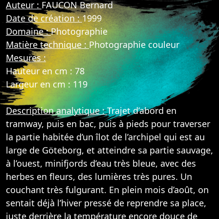
Auteur :
FAUCON Bernard
Date de création :
1999
Domaine :
Photographie
Matière technique :
Photographie couleur
Mesures :
Hauteur en cm : 78
Largeur en cm : 119
Description analytique :
Trajet d’abord en
tramway, puis en bac, puis à pieds pour traverser
la partie habitée d’un îlot de l’archipel qui est au
large de Göteborg, et atteindre sa partie sauvage,
à l’ouest, minifjords d’eau très bleue, avec des
herbes en fleurs, des lumières très pures. Un
couchant très fulgurant. En plein mois d’août, on
sentait déjà l’hiver pressé de reprendre sa place,
juste derrière la température encore douce de