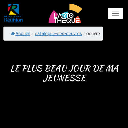
Skip
to
content
Accueil
/
catalogue-des-oeuvres
/
oeuvre
LE PLUS BEAU JOUR DE MA
JEUNESSE