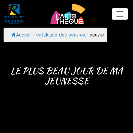
Skip
to
content
Accueil
/
catalogue-des-oeuvres
/
oeuvre
LE PLUS BEAU JOUR DE MA
JEUNESSE