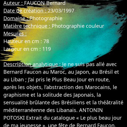
Auteur :
FAUCON Bernard
Date de création :
23/03/1997
Domaine :
Photographie
Matière technique :
Photographie couleur
Mesures :
Hauteur en cm : 78
Largeur en cm : 119
Description analytique :
Je ne suis pas allé avec
Bernard Faucon au Maroc, au Japon, au Brésil et
au Liban ; J’ai pris le Plus Beau Jour en route,
après les objets, l’abstraction des Marocains, le
graphisme et la solitude des Japonais, la
sensualité brûlante des Brésiliens et la théâtralité
méditerranéenne des Libanais. ANTONIN
POTOSKI Extrait du catalogue « Le plus beau jour
de ma jeunesse », une fête de Bernard Faucon,