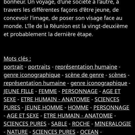
bonheur. Un voyage, d'une société à l'autre, à
travers les différentes façons d'être jeune, de
concevoir l'image, de poser son visage face au
monde. L'île de la Réunion est la vingt-deuxième
et probablement la dernière étape.
Mots clés :
portrait
-
portraits
-
représentation humaine
-
genre iconographique
-
scène de genre
-
scènes
-
représentation humaine
-
genre iconographique
-
JEUNE FILLE
-
FEMME
-
PERSONNAGE
-
AGE ET
SEXE
-
ETRE HUMAIN - ANATOMIE
-
SCIENCES
PURES
-
JEUNE HOMME
-
HOMME
-
PERSONNAGE
-
AGE ET SEXE
-
ETRE HUMAIN - ANATOMIE
-
SCIENCES PURES
-
SABLE
-
ROCHE
-
MINERALOGIE
-
NATURE
-
SCIENCES PURES
-
OCEAN
-