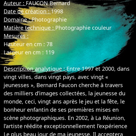
Auteur :
FAUCON Bernard
Date de création :
1998
Domaine :
Photographie
Matière technique :
Photographie couleur
Mesures :
Hauteur en cm : 78
Largeur en cm : 119
Description analytique :
Entre 1997 et 2000, dans
vingt villes, dans vingt pays, avec vingt «
jeunesses », Bernard Faucon cherche à travers
des milliers d’images collectées, la jeunesse du
monde, ceci, vingt ans après le jeu et la fête, le
bonheur enfantin de ses premières mises en
scène photographiques. En 2002, à La Réunion,
l’artiste réédite exceptionnellement l’expérience
Le plus beau jour de ma jeunesse. Il acceptera