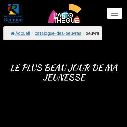
Skip
to
content
Accueil
/
catalogue-des-oeuvres
/
oeuvre
LE PLUS BEAU JOUR DE MA
JEUNESSE