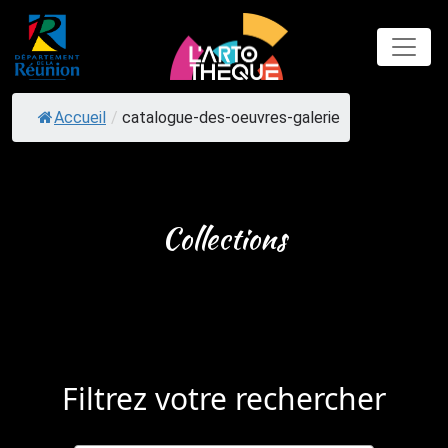
Skip
to
content
Accueil
/
catalogue-des-oeuvres-galerie
Collections
Filtrez votre rechercher