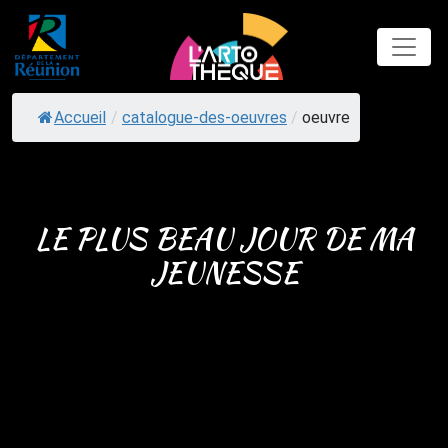
Skip
to
content
Accueil
/
catalogue-des-oeuvres
/
oeuvre
LE PLUS BEAU JOUR DE MA
JEUNESSE