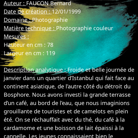
Auteur :
FAUCON Bernard
Date de création :
12/01/1999
Domaine :
Photographie
Matière technique :
Photographie couleur
Mesures :
Hauteur en cm : 78
Largeur en cm : 119
Description analytique :
Froide et belle journée de
janvier dans un quartier d’Istanbul qui fait face au
continent asiatique, de l’autre côté du détroit du
Bosphore. Nous avons investi la grande terrasse
d’un café, au bord de l’eau, que nous imaginions
grouillante de touristes et de camelots en plein
été. On se réchauffait avec du thé, du café à la
cardamome et une boisson de lait épaissi à la
cannelle. Les jeunes connaissaient bien le