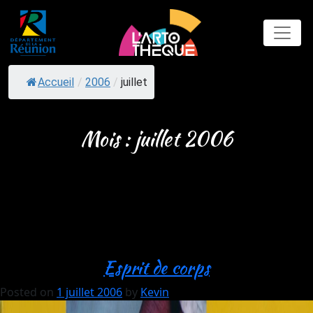
Skip
to
content
Accueil
/
2006
/
juillet
Mois :
juillet 2006
Esprit de corps
Posted on
1 juillet 2006
by
Kevin