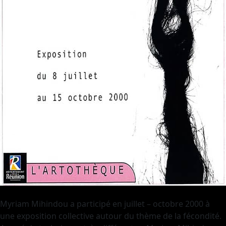
Myriam Mihindou a participé en juillet – octobre 2000 à
une exposition collective autour du thème de la fécondité.