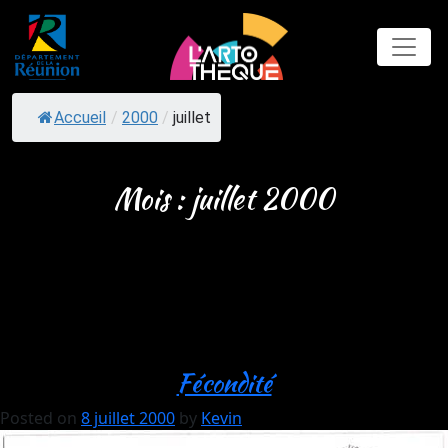
Skip
to
content
Accueil
/
2000
/
juillet
Mois :
juillet 2000
Fécondité
Posted on
8 juillet 2000
by
Kevin