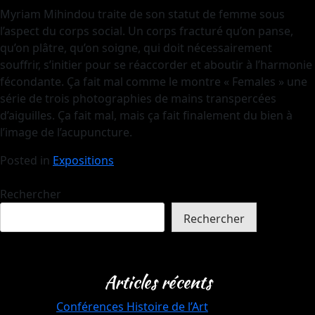
Myriam Mihindou traite de son statut de femme sous
l’aspect du corps social. Un corps fracturé qu’on panse,
qu’on plâtre, qu’on soigne, qui doit nécessairement
souffrir, s’initier pour se réaccorder et aboutir à l’harmonie
fécondante. Ça fait mal comme le montre « Females » une
série de trois photographies de mains transpercées
d’aiguilles. Ça fait mal, mais ça fait finalement du bien à
l’image de l’acupuncture.
Posted in
Expositions
Rechercher
Rechercher
Articles récents
Conférences Histoire de l’Art