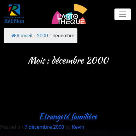
Skip
to
content
Accueil
/
2000
/
décembre
Mois :
décembre 2000
Etrangeté familière
Posted on
7 décembre 2000
by
Kevin