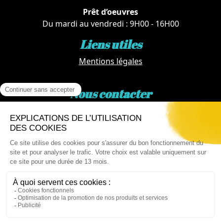
Prêt d’oeuvres
Du mardi au vendredi : 9H00 - 16H00
Liens utiles
Mentions légales
Nous contacter
Par téléphone :
02 62 81 77 60
Via email :
artotheque@cg974.fr