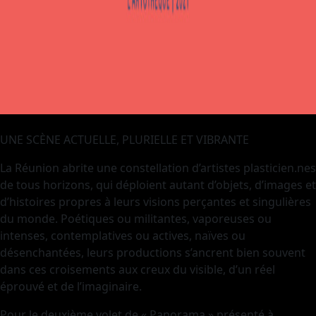
UNE SCÈNE ACTUELLE, PLURIELLE ET VIBRANTE
La Réunion abrite une constellation d’artistes plasticien.nes
de tous horizons, qui déploient autant d’objets, d’images et
d’histoires propres à leurs visions perçantes et singulières
du monde. Poétiques ou militantes, vaporeuses ou
intenses, contemplatives ou actives, naïves ou
désenchantées, leurs productions s’ancrent bien souvent
dans ces croisements aux creux du visible, d’un réel
éprouvé et de l’imaginaire.
Pour le deuxième volet de « Panorama » présenté à