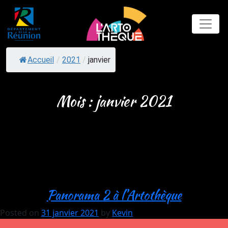
Skip
to
content
Accueil
/
2021
/
janvier
Mois :
janvier 2021
Panorama 2 à l’Artothèque
Posted on
31 janvier 2021
by
Kevin