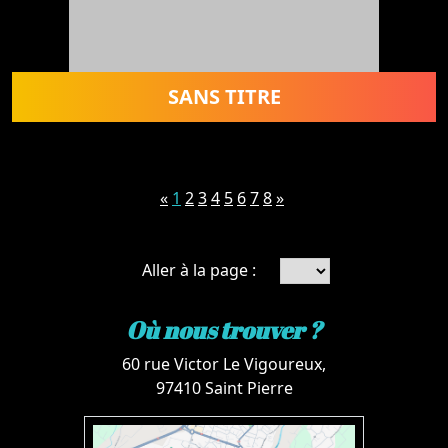
SANS TITRE
«
1
2
3
4
5
6
7
8
»
Aller à la page :
Où nous trouver ?
60 rue Victor Le Vigoureux,
97410 Saint Pierre