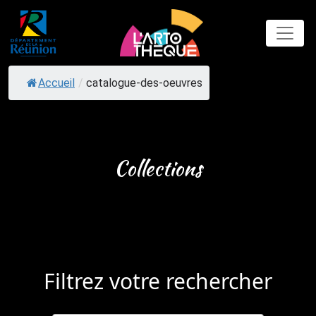
Skip
to
content
Accueil
/
catalogue-des-oeuvres
Collections
Filtrez votre rechercher