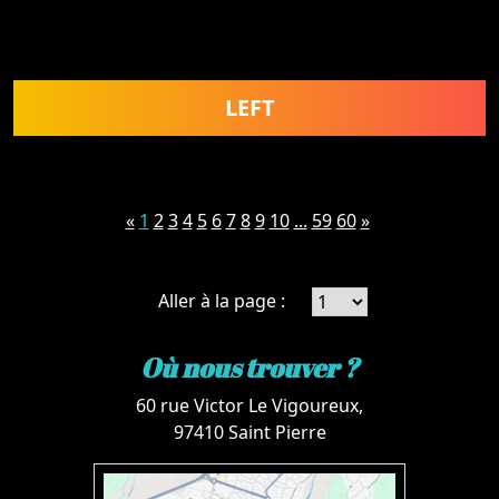
LEFT
«
1
2
3
4
5
6
7
8
9
10
...
59
60
»
Aller à la page :
Où nous trouver ?
60 rue Victor Le Vigoureux,
97410 Saint Pierre