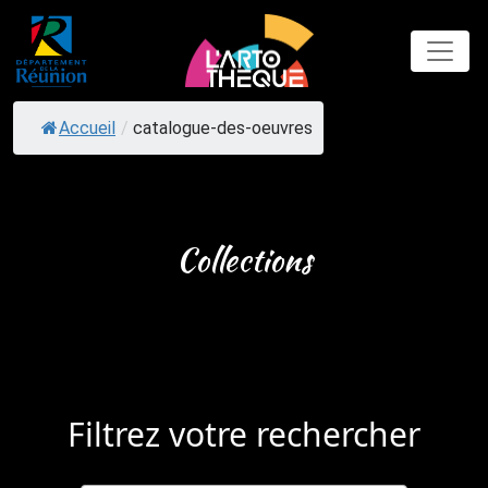
Skip
to
content
Accueil
/
catalogue-des-oeuvres
Collections
Filtrez votre rechercher