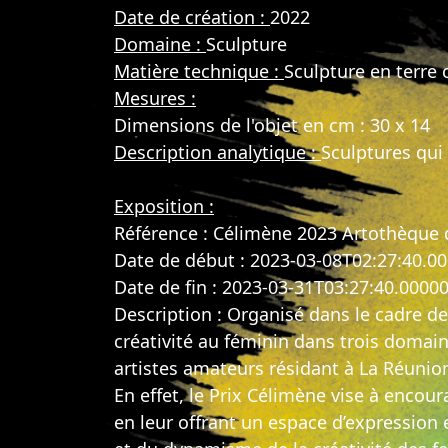
Date de création :
2022
Domaine :
Sculpture
Matière technique :
Sculpture en terre 
Mesures :
Dimensions de l'objet en cm : 30 x 14
Description analytique :
Sculptures qu
Exposition :
Référence : Célimène 2023 Artothèque 
Date de début : 2023-03-08T02:27:40.0
Date de fin : 2023-03-31T03:27:40.0000
Description : Organisé dans le cadre de
créativité au féminin dans trois domain
artistes amateurs résidant à La Réunion 
En effet, le Prix Célimène vise à encoura
en leur offrant un espace d’expression 