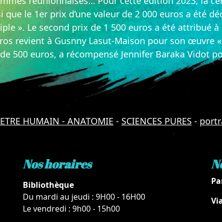
emmes réunionnaises… Pour cette édition 2023, la cér
nsi que le 1er prix d’une valeur de 2 000 euros a été
le ». Le second prix de 1 500 euros a été attribué à 
euros revient à Gusnny Lasut-Maison pour son œuvre «
de 500 euros, a récompensé Jennifer Baraka Vidot po
ETRE HUMAIN - ANATOMIE
-
SCIENCES PURES
-
portr
Nos horaires
N
Pa
Bibliothèque
Du mardi au jeudi : 9H00 - 16H00
Vi
Le vendredi : 9h00 - 15h00