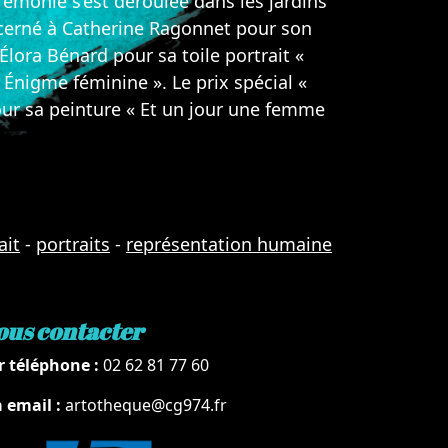
émonie s’est déroulée dans les jardins
 décerné à Catherine Ragonnet pour son
Élora Bénard pour sa toile portrait «
 Énigme féminine ». Le prix spécial «
ur sa peinture « Et un jour une femme
ait
-
portraits
-
représentation humaine
ous contacter
r téléphone :
02 62 81 77 60
a email :
artotheque@cg974.fr