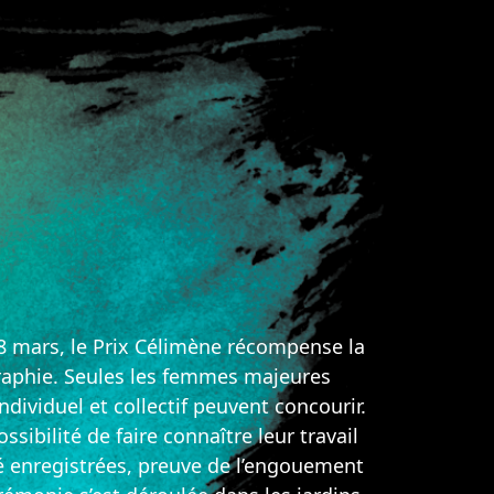
 8 mars, le Prix Célimène récompense la
ographie. Seules les femmes majeures
ndividuel et collectif peuvent concourir.
sibilité de faire connaître leur travail
té enregistrées, preuve de l’engouement