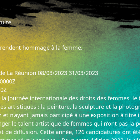
cuite
i rendent hommage à la femme.
de La Réunion 08/03/2023 31/03/2023
00000Z
00Z
 la Journée internationale des droits des femmes, le
es artistiques : la peinture, la sculpture et la phot
et n’ayant jamais participé à une exposition à titre i
ger le talent artistique de femmes qui n’ont pas la pos
et de diffusion. Cette année, 126 candidatures ont é