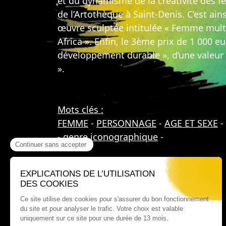
et du dynamisme de la créativité des f
de l’Artothèque à Saint-Denis. C’est ai
œuvre sculptée intitulée « Femme multip
Africa ». Enfin, le 3ème prix de 1 000 
développement durable », d’une valeur 
».
Mots clés :
FEMME
-
PERSONNAGE
-
AGE ET SEXE
-
-
genre iconographique
-
Où nous trouver ?
60 rue Victor Le Vigoureux,
97410 Saint Pierre