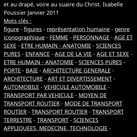
et au drapé, voire au suaire du Christ. Isabelle
Poussier Janvier 2011
Mots clés :
figure
-
figures
-
représentation humaine
-
genre
iconographique
-
FEMME
-
PERSONNAGE
-
AGE ET
SEXE
-
ETRE HUMAIN - ANATOMIE
-
SCIENCES
PURES
-
ENFANCE
-
AGE DE LA VIE
-
AGE ET SEXE
-
ETRE HUMAIN - ANATOMIE
-
SCIENCES PURES
-
PORTE
-
BAIE
-
ARCHITECTURE GENERALE
-
ARCHITECTURE
-
ART ET DIVERTISSEMENT
-
AUTOMOBILE
-
VEHICULE AUTOMOBILE
-
TRANSPORT PAR VEHICULE
-
MOYEN DE
TRANSPORT ROUTIER
-
MODE DE TRANSPORT
ROUTIER
-
TRANSPORT ROUTIER
-
TRANSPORT
TERRESTRE
-
TRANSPORT
-
SCIENCES
APPLIQUEES, MEDECINE, TECHNOLOGIE
-