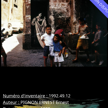
NON DIS
Previous
Nex
Numéro d'inventaire :
1992.49.12
Auteur :
PIGNON ERNEST Ernest