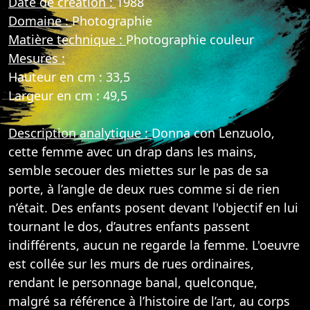
Date de création :
1988
Domaine :
Photographie
Matière technique :
Photographie couleur
Mesures :
Hauteur en cm : 33,5
Largeur en cm : 49,5
Description analytique :
Donna con Lenzuolo,
cette femme avec un drap dans les mains,
semble secouer des miettes sur le pas de sa
porte, à l’angle de deux rues comme si de rien
n’était. Des enfants posent devant l'objectif en lui
tournant le dos, d’autres enfants passent
indifférents, aucun ne regarde la femme. L'oeuvre
est collée sur les murs de rues ordinaires,
rendant le personnage banal, quelconque,
malgré sa référence à l’histoire de l’art, au corps