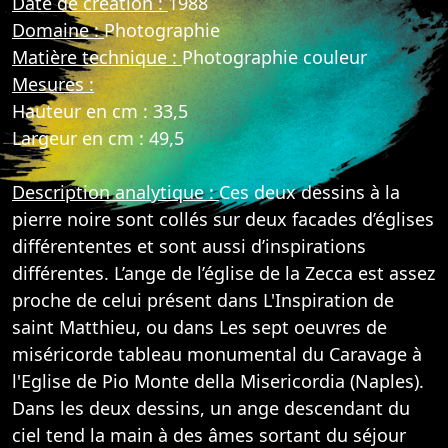
Date de création :
1988
Domaine :
Photographie
Matière technique :
Photographie couleur
Mesures :
Hauteur en cm : 33,5
Largeur en cm : 49,5
Description analytique :
Ces deux dessins à la
pierre noire sont collés sur deux facades d’églises
différententes et sont aussi d’inspirations
différentes. L’ange de l’église de la Zecca est assez
proche de celui présent dans L'Inspiration de
saint Matthieu, ou dans Les sept oeuvres de
miséricorde tableau monumental du Caravage à
l'Eglise de Pio Monte della Misericordia (Naples).
Dans les deux dessins, un ange descendant du
ciel tend la main à des âmes sortant du séjour