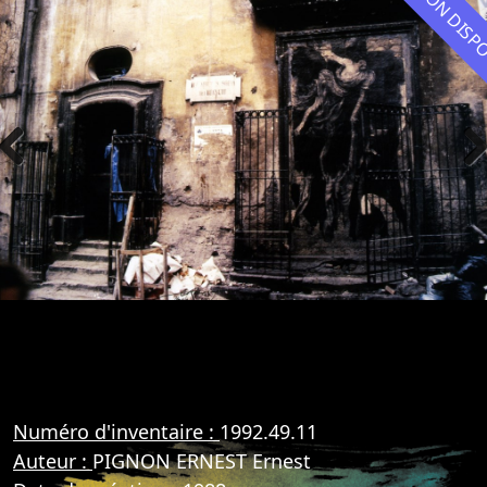
NON DIS
Previous
Nex
Numéro d'inventaire :
1992.49.11
Auteur :
PIGNON ERNEST Ernest