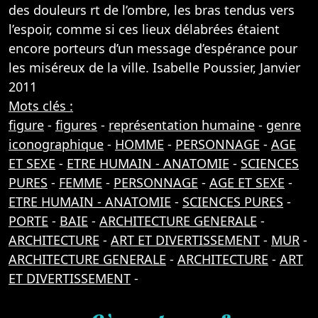
des douleurs rt de l’ombre, les bras tendus vers
l’espoir, comme si ces lieux délabrées étaient
encore porteurs d’un message d’espérance pour
les miséreux de la ville. Isabelle Poussier, Janvier
2011
Mots clés :
figure
-
figures
-
représentation humaine
-
genre
iconographique
-
HOMME
-
PERSONNAGE
-
AGE
ET SEXE
-
ETRE HUMAIN - ANATOMIE
-
SCIENCES
PURES
-
FEMME
-
PERSONNAGE
-
AGE ET SEXE
-
ETRE HUMAIN - ANATOMIE
-
SCIENCES PURES
-
PORTE
-
BAIE
-
ARCHITECTURE GENERALE
-
ARCHITECTURE
-
ART ET DIVERTISSEMENT
-
MUR
-
ARCHITECTURE GENERALE
-
ARCHITECTURE
-
ART
ET DIVERTISSEMENT
-