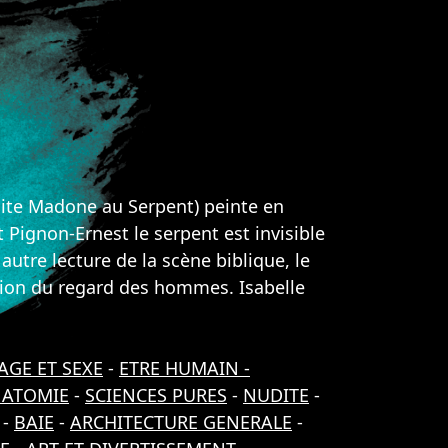
dite Madone au Serpent) peinte en
t Pignon-Ernest le serpent est invisible
utre lecture de la scène biblique, le
ection du regard des hommes. Isabelle
AGE ET SEXE
-
ETRE HUMAIN -
NATOMIE
-
SCIENCES PURES
-
NUDITE
-
-
BAIE
-
ARCHITECTURE GENERALE
-