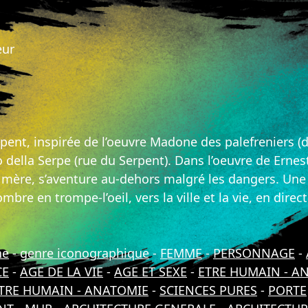
eur
ent, inspirée de l’oeuvre Madone des palefreniers (
 della Serpe (rue du Serpent). Dans l’oeuvre de Ernes
mère, s’aventure au-dehors malgré les dangers. Une a
mbre en trompe-l’oeil, vers la ville et la vie, en dir
ne
-
genre iconographique
-
FEMME
-
PERSONNAGE
-
CE
-
AGE DE LA VIE
-
AGE ET SEXE
-
ETRE HUMAIN - A
TRE HUMAIN - ANATOMIE
-
SCIENCES PURES
-
PORTE