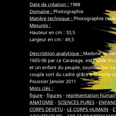
Date de création :
1988
Domaine :
Photographie
Matière technique :
Photographie coul
Mesures :
Hauteur en cm : 33,5
Largeur en cm : 49,5
Description analytique :
Madone au Serp
1605-06 par Le Caravage, est collée Vico
et un enfant du peuple, soutenu par sa 
couple sort du cadre grâce à la porte so
Poussier Janvier 2011
Mots clés :
figure
-
figures
-
représentation humai
ANATOMIE
-
SCIENCES PURES
-
ENFAN
CORPS DEVETU
-
LE CORPS HUMAIN
-
E