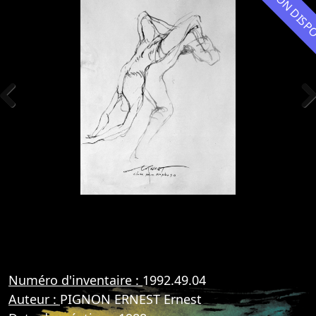
NON DIS
Previous
Nex
Numéro d'inventaire :
1992.49.04
Auteur :
PIGNON ERNEST Ernest