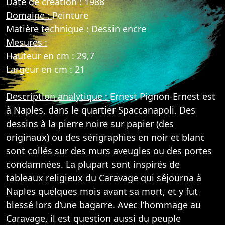
Date de création :
1988
Domaine :
Peinture
Matière technique :
Dessin encre
Mesures :
Hauteur en cm : 29,7
Largeur en cm : 21
Description analytique :
Ernest Pignon-Ernest est
à Naples, dans le quartier Spaccanapoli. Des
dessins à la pierre noire sur papier (des
originaux) ou des sérigraphies en noir et blanc
sont collés sur des murs aveugles ou des portes
condamnées. La plupart sont inspirés de
tableaux religieux du Caravage qui séjourna à
Naples quelques mois avant sa mort, et y fut
blessé lors d’une bagarre. Avec l’hommage au
Caravage, il est question aussi du peuple