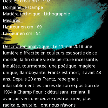
Date de création :
1992
Domaine :
Estampe
Matière technique :
Lithographie
Mesures :
Hauteur en cm : 69
Largeur en cm : 54
Description analytique :
Le 11 mai 2018 une
lumière diffractée en couleurs est sortie de ce
monde, la fin d’une vie de peinture incessante,
inquiète, tourmentée, une poétique imagière
unique, flamboyante. Frantz est mort, il avait 48
ans. Depuis 20 ans Frantz, repeignait
inlassablement les carrés de son exposition de
1994 à Champ fleuri ; détruisant, reniant, il
avançait vers une œuvre déstructurée, plus
radicale, brutale… ont nous n'avons