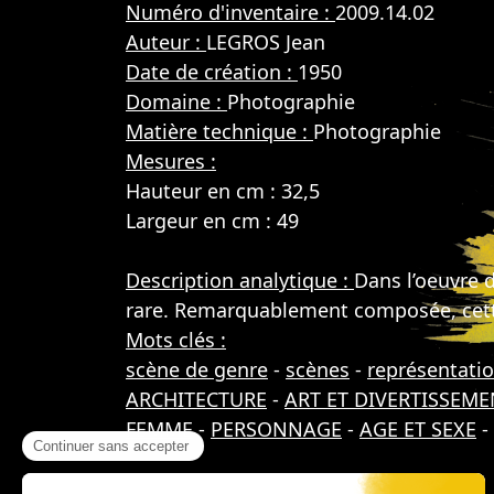
Numéro d'inventaire :
2009.14.02
Auteur :
LEGROS Jean
Date de création :
1950
Domaine :
Photographie
Matière technique :
Photographie
Mesures :
Hauteur en cm : 32,5
Largeur en cm : 49
Description analytique :
Dans l’oeuvre d
rare. Remarquablement composée, cette p
Mots clés :
scène de genre
-
scènes
-
représentati
ARCHITECTURE
-
ART ET DIVERTISSEME
FEMME
-
PERSONNAGE
-
AGE ET SEXE
-