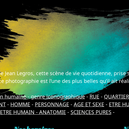
e Jean Legros, cette scène de vie quotidienne, prise s
hotographie est l’une des plus belles qu’il ait réal
on humaine
-
genre iconographique
-
RUE
-
QUARTIER
NT
-
HOMME
-
PERSONNAGE
-
AGE ET SEXE
-
ETRE H
ETRE HUMAIN - ANATOMIE
-
SCIENCES PURES
-