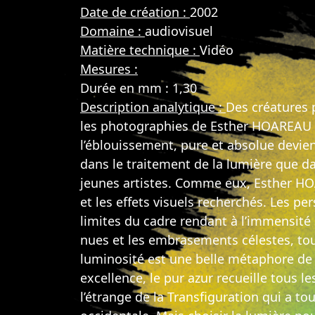
Date de création :
2002
Domaine :
audiovisuel
Matière technique :
Vidéo
Mesures :
Durée en mm : 1,30
Description analytique :
Des créatures 
les photographies de Esther HOAREAU le 
l’éblouissement, pure et absolue devie
dans le traitement de la lumière que dan
jeunes artistes. Comme eux, Esther H
et les effets visuels recherchés. Les pe
limites du cadre rendant à l’immensité 
nues et les embrasements célestes, tou
luminosité est une belle métaphore de l
excellence, le pur azur recueille tous l
l’étrange de la Transfiguration qui a to