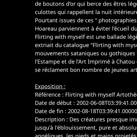
de boutons d’or qui berce des êtres lé
culottes qui rappellent la nuit intérieu
Pourtant issues de ces “ photographies 
Hoareau parviennent à éviter l’écueil du
Flirting with myself est une ballade lé
extriait du catalogue "Flirting with mys
mouvements sataniques ou gothiques ve
l’Estampe et de l’Art Imprimé à Chato
se réclament bon nombre de jeunes art
Exposition :
Référence : Flirting with myself Artot
Date de début : 2002-06-08T03:39:41.0
Date de fin : 2002-08-18T03:39:41.0000
Description : Des créatures presque imm
jusqu'à l'éblouissement, pure et absol
angéliques, les pieds et mains projetés 