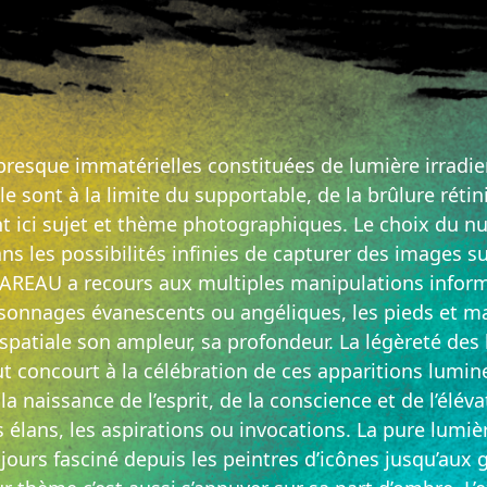
presque immatérielles constituées de lumière irradien
sont à la limite du supportable, de la brûlure rétin
nt ici sujet et thème photographiques. Le choix du 
s les possibilités infinies de capturer des images su
OAREAU a recours aux multiples manipulations infor
rsonnages évanescents ou angéliques, les pieds et main
spatiale son ampleur, sa profondeur. La légèreté des 
t concourt à la célébration de ces apparitions lumine
a naissance de l’esprit, de la conscience et de l’élé
es élans, les aspirations ou invocations. La pure lumi
ujours fasciné depuis les peintres d’icônes jusqu’aux