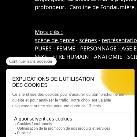
profondeur... Caroline de Fondaumière, 
Mots clés :
scène de genre
-
scènes
-
représentati
PURES
-
FEMME
-
PERSONNAGE
-
AGE E
SEXE
-
ETRE HUMAIN - ANATOMIE
-
SCI
Où nous trouver ?
60 rue Victor Le Vigoureux,
97410 Saint Pierre