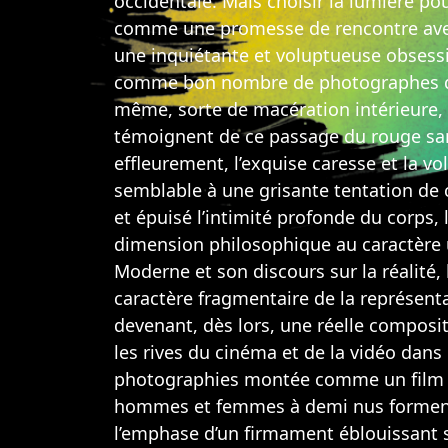
occidentale. Mais choisir la lumière po
comme une promesse de rencontre avec l
une inquiétante et voluptueuse obsess
comme bon nombre de photographes de s
même, sorte de macération intérieure,
témoignent de ce passage du rouge sang 
effleurement, l’exquise caresse et la 
semblable à une grisante tentation de c
et épuisé l’intimité profonde du corps,
dimension philosophique au caractère 
Moderne et son discours sur la réalité, 
caractère fragmentaire de la représenta
devenant, dès lors, une réelle composi
les rives du cinéma et de la vidéo dans 
photographies montée comme un film et 
hommes et femmes à demi nus forment un
l’emphase d’un firmament éblouissant s