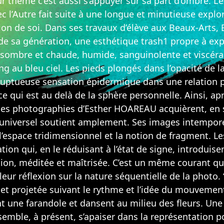
ur thème c’est aussi s’appuyer sur sa part d’ombre. L’
’Autre fait suite à une longue et minutieuse explo
ion de soi. Dans ses travaux d’élève aux Beaux-Arts
a génération, une esthétique trash1 propre à expr
 sombre et chaude, humide, sanguinolente et viscéra
au bleu ciel. Les pieds plongés dans l’opacité de la
voluptueuse sensation épidermique dans une relation 
e qui est au delà de la sphère personnelle. Ainsi, ap
 les photographies d’Esther HOAREAU acquièrent, en s
universel soutient amplement. Ses images intemporel
l’espace tridimensionnel et la notion de fragment. Le
tion qui, en le réduisant à l’état de signe, introdui
tion, méditée et maîtrisée. C’est un même courant qu
leur réflexion sur la nature séquentielle de la photo.
projetée suivant le rythme et l’idée du mouvement i
e farandole et dansent au milieu des fleurs. Une so
emble, à présent, s’apaiser dans la représentation 