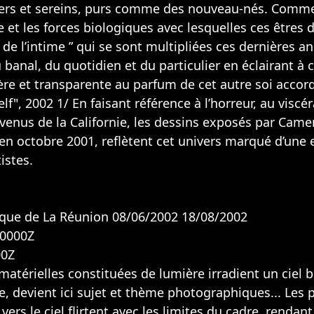
gers et sereins, purs comme des nouveau-nés. Comme 
re et les forces biologiques avec lesquelles ces êtres
de l’intime ” qui se sont multipliées ces dernières a
 banal, du quotidien et du particulier en éclairant à 
gère et transparente au parfum de cet autre soi accor
elf", 2002 1/ En faisant référence à l’horreur, au visc
nus de la Californie, les dessins exposés par Came
u en octobre 2001, reflètent cet univers marqué d’u
istes.
hèque de La Réunion 08/06/2002 18/08/2002
00000Z
00Z
atérielles constituées de lumière irradient un ciel bl
ue, devient ici sujet et thème photographiques... Le
vers le ciel flirtent avec les limites du cadre, renda