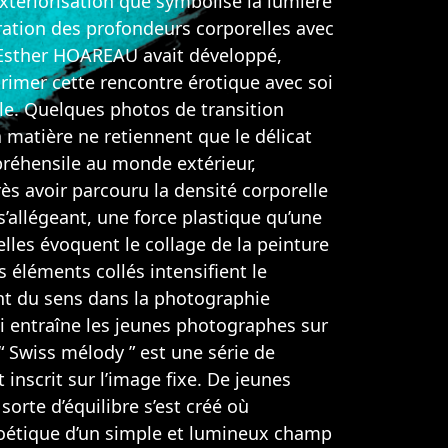
extériorisation que symbolise la lumière
ration des profondeurs corporelles avec
, Esther HOAREAU avait développé,
imer cette rencontre érotique avec soi
le. Quelques photos de transition
 matière ne retiennent que le délicat
préhensile au monde extérieur,
rès avoir parcouru la densité corporelle
’allégeant, une force plastique qu’une
les évoquent le collage de la peinture
s éléments collés intensifient le
sent du sens dans la photographie
i entraîne les jeunes photographes sur
 “ Swiss mélody ” est une série de
nscrit sur l’image fixe. De jeunes
rte d’équilibre s’est créé où
poétique d’un simple et lumineux champ