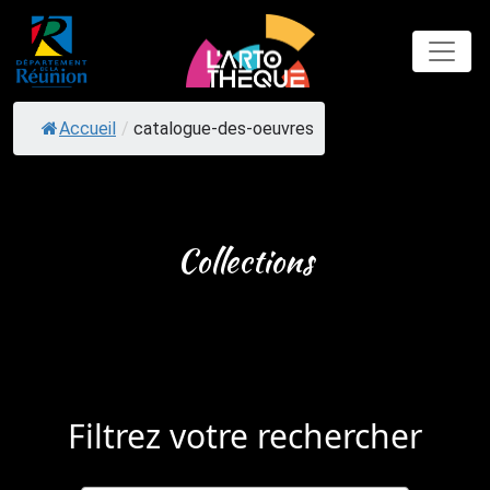
Skip
to
content
Accueil
/
catalogue-des-oeuvres
Collections
Filtrez votre rechercher