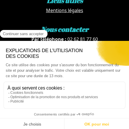
Liens utiles
Mentions légales
Nous contacter
Par téléphone :
02 62 81 77 60
Via email :
artotheque@cg974.fr