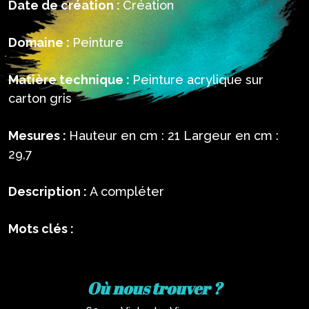
Date de création :
Création
Domaine :
Peinture
Matière technique :
Peinture acrylique sur
carton gris
Mesures :
Hauteur en cm : 21 Largeur en cm :
29,7
Description :
A compléter
Mots clés :
Où nous trouver ?