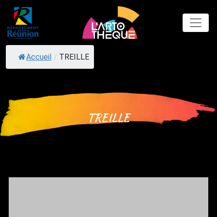
Skip
to
content
Accueil
/
TREILLE
TREILLE