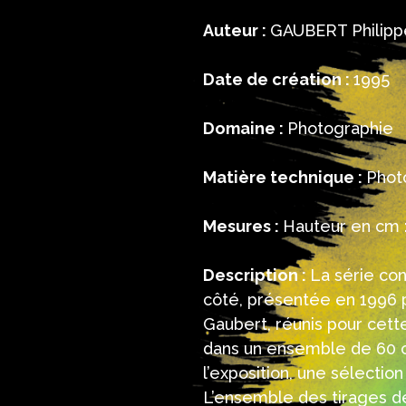
Auteur :
GAUBERT Philipp
Date de création :
1995
Domaine :
Photographie
Matière technique :
Phot
Mesures :
Hauteur en cm :
Description :
La série con
côté, présentée en 1996 p
Gaubert, réunis pour cette 
dans un ensemble de 60 c
l’exposition, une sélectio
L’ensemble des tirages de 