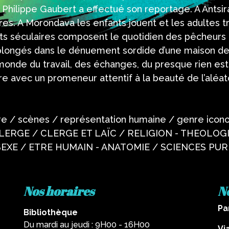
où Philippe Gaubert a effectué son reportage. A Ants
es. A Morondava les enfants jouent et les adultes tra
lets séculaires composent le quotidien des pêcheurs
ongés dans le dénuement sordide d’une maison de
onde du travail, des échanges, du presque rien est s
e avec un promeneur attentif à la beauté de l’aléat
e / scènes / représentation humaine / genre ico
LERGE / CLERGE ET LAÏC / RELIGION - THEOLOG
EXE / ETRE HUMAIN - ANATOMIE / SCIENCES PUR
Nos horaires
N
Pa
Bibliothèque
Du mardi au jeudi : 9H00 - 16H00
Vi