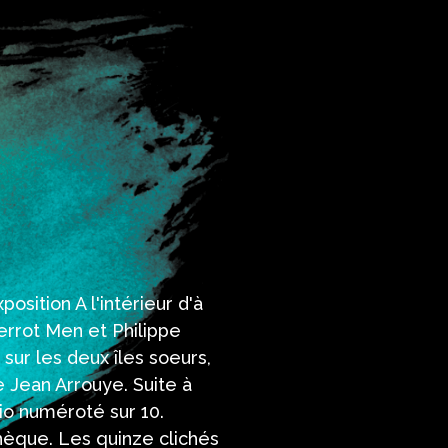
osition A l'intérieur d'à
ierrot Men et Philippe
 sur les deux îles soeurs,
 Jean Arrouye. Suite à
lio numéroté sur 10.
othèque. Les quinze clichés