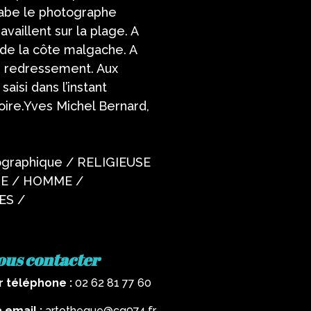
irabe le photographe
vaillent sur la plage. A
 de la côte malgache. A
 redressement. Aux
aisi dans l’instant
oire.Yves Michel Bernard,
nographique / RELIGIEUSE
IE / HOMME /
ES /
ous contacter
r téléphone :
02 62 81 77 60
a email :
artotheque@cg974.fr