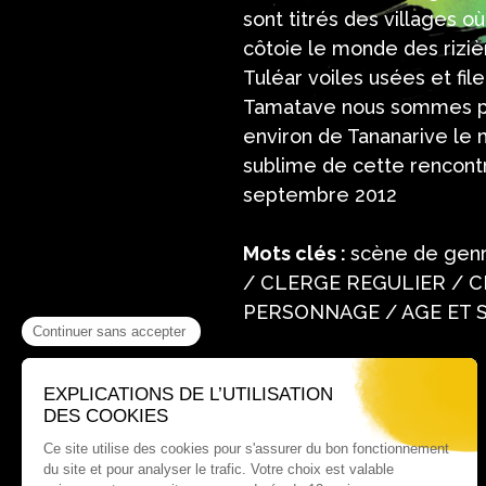
sont titrés des villages 
côtoie le monde des rizièr
Tuléar voiles usées et fi
Tamatave nous sommes pl
environ de Tananarive le m
sublime de cette rencontr
septembre 2012
Mots clés :
scène de genr
/ CLERGE REGULIER / C
PERSONNAGE / AGE ET S
Où nous trouver ?
60 rue Victor Le Vigoureux,
97410 Saint Pierre