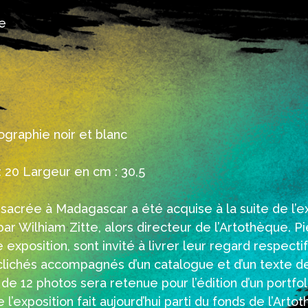
e
ographie noir et blanc
 20 Largeur en cm : 30,5
sacrée à Madagascar a été acquise à la suite de l’exp
ar Wilhiam Zitte, alors directeur de l’Artothèque. P
exposition, sont invité à livrer leur regard respectif
lichés accompagnés d’un catalogue et d’un texte de
n de 12 photos sera retenue pour l’édition d’un portfo
l’exposition fait aujourd’hui parti du fonds de l’Art