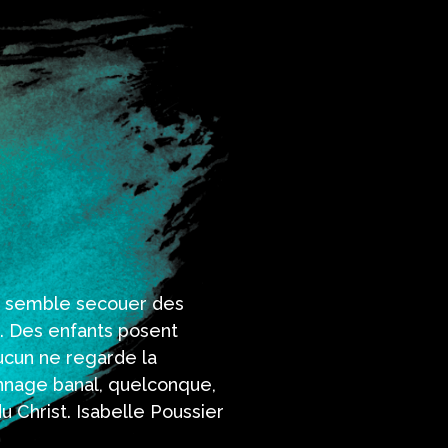
, semble secouer des
t. Des enfants posent
aucun ne regarde la
onnage banal, quelconque,
du Christ. Isabelle Poussier