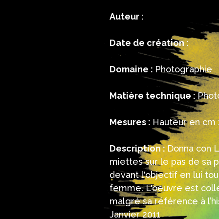
Auteur :
Date de création :
Domaine :
Photographie
Matière technique :
Phot
Mesures :
Hauteur en cm :
Description :
Donna con L
miettes sur le pas de sa p
devant l'objectif en lui to
femme. L'oeuvre est collé
malgré sa référence à l’his
Janvier 2011