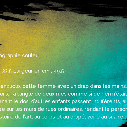
ographie couleur
 33,5 Largeur en cm : 49,5
enzuolo, cette femme avec un drap dans les mains
orte, à l’angle de deux rues comme si de rien n’étai
urnant le dos, d’autres enfants passent indifférents, 
e sur les murs de rues ordinaires, rendant le pers
toire de l’art, au corps et au drapé, voire au suaire 