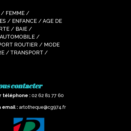
e / FEMME /
ES / ENFANCE / AGE DE
RTE / BAIE /
 AUTOMOBILE /
PORT ROUTIER / MODE
E / TRANSPORT /
ous contacter
r téléphone :
02 62 81 77 60
a email :
artotheque@cg974.fr