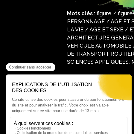
Mots clés :
figure / figu
PERSONNAGE / AGE ET S
LA VIE / AGE ET SEXE /
ARCHITECTURE GENERAL
VEHICULE AUTOMOBILE 
DE TRANSPORT ROUTIER
SCIENCES APPLIQUEES, 
Où nous trouver ?
60 rue Victor Le Vigoureux,
97410 Saint Pierre