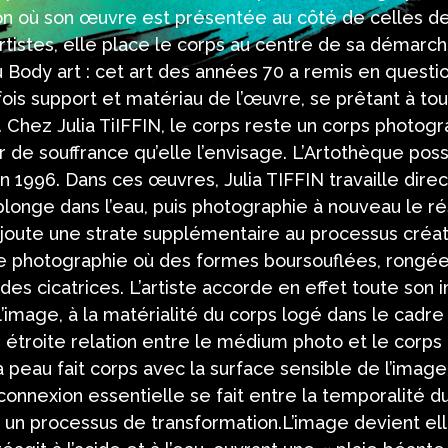
n où son œuvre est présentée au côté de celles de 
tistes, elle place le corps au centre de sa démarche
u Body art : cet art des années 70 a remis en questio
 fois support et matériau de l’œuvre, se prêtant à to
 Chez Julia TiIFFIN, le corps reste un corps photog
r de souffrance qu’elle l’envisage. L’Artothèque po
en 1996. Dans ces œuvres, Julia TIFFIN travaille dire
a plonge dans l’eau, puis photographie à nouveau le ré
joute une strate supplémentaire au processus créat
ne photographie où des formes boursouflées, rongées
des cicatrices. L’artiste accorde en effet toute son 
 l’image, à la matérialité du corps logé dans le cad
ne étroite relation entre le médium photo et le cor
: la peau fait corps avec la surface sensible de l’imag
onnexion essentielle se fait entre la temporalité du
ns un processus de transformation.L’image devient 