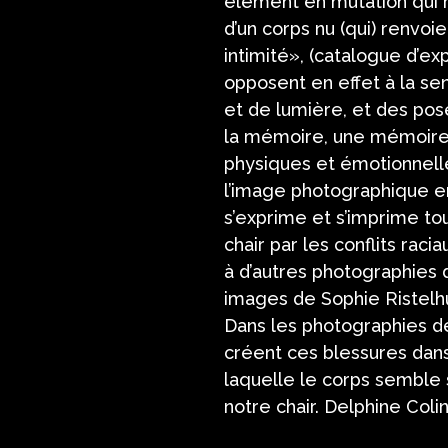
élément en mutation qui ré
d’un corps nu (qui) renvoi
intimité», (catalogue d’e
opposent en effet à la sen
et de lumière, et des pose
la mémoire, une mémoire v
physiques et émotionnell
l’image photographique en
s’exprime et s’imprime to
chair par les conflits rac
à d’autres photographies 
images de Sophie Ristelhu
Dans les photographies de 
créent ces blessures dan
laquelle le corps semble 
notre chair. Delphine Colin