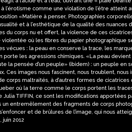
agit à l’acide et à l’eau, ouvrant une « plaie béante 
e à l’érotisme comme une violation de l’être atteint 
xposition «Matière à penser, Photographies corporell
sualité et à l’esthétique de la qualité des nuances 
s du corps nu et offert, la violence de ces cicatric
iolentée où les fibres du papier photographique se
es vécues : la peau en conserve la trace, les marq
 porte les agressions chimiques. «La peau devient (a
ute la pensée d’un peuple» (ibidem) : un peuple en 
iaux. Ces images nous fascinent, nous troublent, nous 
de corps maltraités, à d’autres formes de cicatrice
eber où la terre comme le corps portent les traces
Julia TIFFIN, ce sont les modifications apportées par
s un entremêlement des fragments de corps photog
s’enfoncer et de brûlures de l’image, qui nous attei
, juin 2012