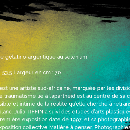
ge gélatino-argentique au sélénium
 53,5 Largeur en cm : 70
 est une artiste sud-africaine, marquée par les divisio
 traumatisme lié à l’apartheid est au centre de sa c
ble et intime de la réalité qu’elle cherche à retran
lanc. Julia TIFFIN a suivi des études d’arts plastique
remière exposition date de 1997, et sa photographi
xposition collective Matière à penser, Photographie