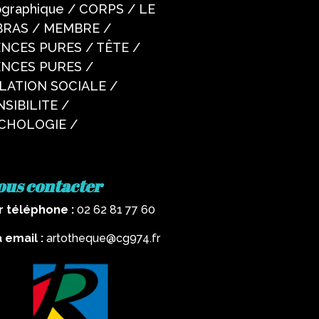
nographique / CORPS / LE
BRAS / MEMBRE /
ENCES PURES / TÊTE /
ENCES PURES /
LATION SOCIALE /
SIBILITE /
CHOLOGIE /
ous contacter
r téléphone :
02 62 81 77 60
a email :
artotheque@cg974.fr