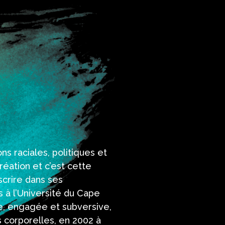
ns raciales, politiques et
réation et c’est cette
scrire dans ses
s à l’Université du Cape
e, engagée et subversive,
s corporelles, en 2002 à