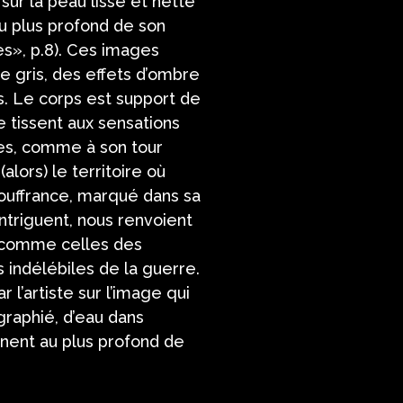
sur la peau lisse et nette
au plus profond de son
es», p.8). Ces images
de gris, des effets d’ombre
es. Le corps est support de
 tissent aux sensations
ues, comme à son tour
lors) le territoire où
souffrance, marqué dans sa
intriguent, nous renvoient
s comme celles des
 indélébiles de la guerre.
 l’artiste sur l’image qui
raphié, d’eau dans
gnent au plus profond de