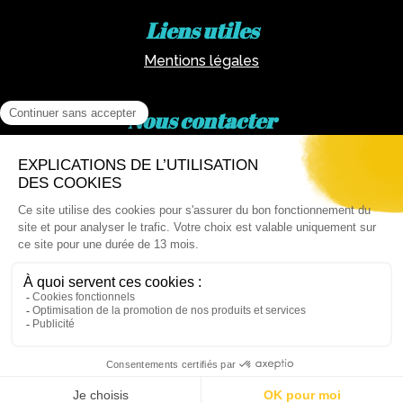
Liens utiles
Mentions légales
Nous contacter
Par téléphone :
02 62 81 77 60
Via email :
artotheque@cg974.fr