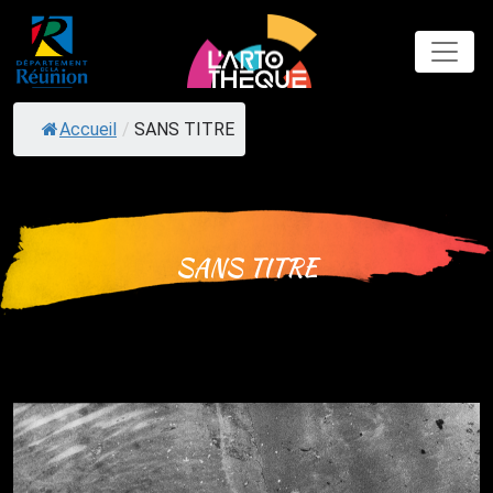
Skip
to
content
Accueil
/
SANS TITRE
SANS TITRE