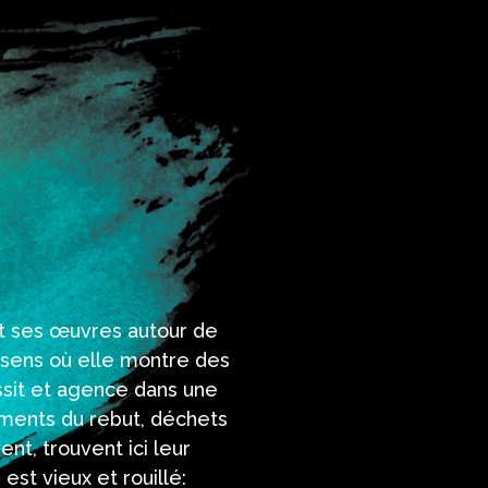
t ses œuvres autour de
 sens où elle montre des
ssit et agence dans une
léments du rebut, déchets
ent, trouvent ici leur
st vieux et rouillé: