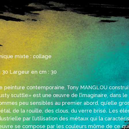
nique mixte : collage
 30 Largeur en cm : 30
e peinture contemporaine, Tony MANGLOU construi
ty scuttle» est une œuvre de l’imaginaire, dans le
ommes peu sensibles au premier abord, qu’elle gro
tal, de la rouille, des clous, du verre brisé. Les é
trielle par l’utilisation des métaux qui la caractéris
euvre se compose par les couleurs môme de ce qui e