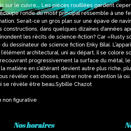
is sur le cuivre... Les pièces rouillées gardent cepe
coupe ronde du motif principal ressemble à une fen
ation. Serait-ce un gros plan sur une épave de navir
s constructions, dans quelques dizaines d’années a
nondent les récits de science-fiction? Car «Rusty s
du dessinateur de science fiction Enky Bilai. L’appar
’élément architectural, uni au départ, il se colore s
 recouvrant progressivement la surface du métal, le
 la matière en s’altérant devient autre plus riche, pl
nous révéler ces choses, attirer notre attention là où
i se révèle être beau.Sybille Chazot
 non figurative
Nos horaires
N