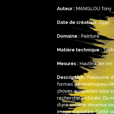
Auteur :
MANGLOU Tony
Date de création :
1992
Domaine :
Peinture
Matière technique :
Tech
Mesures :
Hauteur en cm :
Description :
Passionné d
formes géométriques.«Rus
choses auxquelles nous s
recherche picturale. Du mé
d’une société devenue indus
image exploitée. Cette o