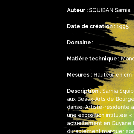
Auteur :
SQUIBAN Samia
Date de création :
1995
Domaine :
Matière technique :
Mono
Mesures :
Hauteur en cm :
Description :
Samia Squib
aux Beaux-Arts de Bourges
danse. Artiste-résidente 
une exposition intitulée « 
actuellement en Guyane F
durablement marquer son r