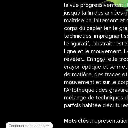
la vue progressivement : le
jusqu’à la fin des années
maîtrise parfaitement et 
corps du papier (en le gr
techniques, imprégnant son
le figuratif, l’abstrait re
ligne et le mouvement. Les
révéler... En 1997, elle t
crayon optique et se met à
de matière, des traces et
mouvement et sur le corp
l’Artothèque : des gravure
mélange de techniques de 
parfois habitée d’écriture
Mots clés :
représentation