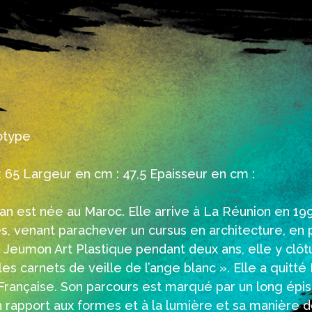
type
 65 Largeur en cm : 47,5 Epaisseur en cm :
an est née au Maroc. Elle arrive à La Réunion en 19
, venant parachever un cursus en architecture, en 
à Jeumon Art Plastique pendant deux ans, elle y clôt
les carnets de veille de l’ange blanc ». Elle a quitté
rançaise. Son parcours est marqué par un long épis
apport aux formes et à la lumière et sa manière de 