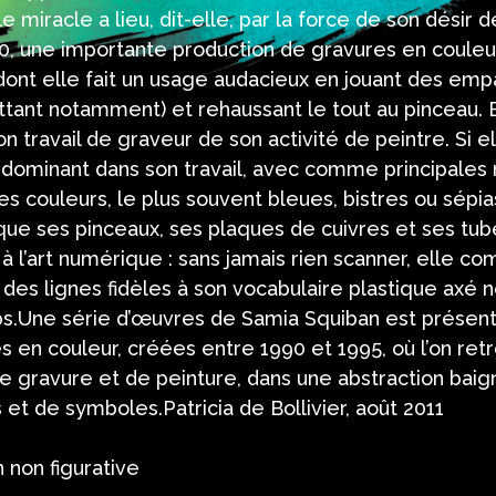
 miracle a lieu, dit-elle, par la force de son désir d
 90, une importante production de gravures en couleu
dont elle fait un usage audacieux en jouant des empâ
attant notamment) et rehaussant le tout au pinceau. 
 travail de graveur de son activité de peintre. Si el
ste dominant dans son travail, avec comme principales 
 couleurs, le plus souvent bleues, bistres ou sépias
roque ses pinceaux, ses plaques de cuivres et ses tu
 l’art numérique : sans jamais rien scanner, elle co
 des lignes fidèles à son vocabulaire plastique axé
s.Une série d’œuvres de Samia Squiban est présente
s en couleur, créées entre 1990 et 1995, où l’on ret
gravure et de peinture, dans une abstraction baign
s et de symboles.Patricia de Bollivier, août 2011
 non figurative