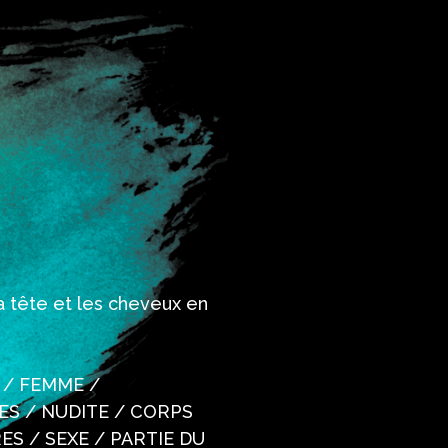
a tête et les cheveux en
e / FEMME /
ES / NUDITE / CORPS
S / SEXE / PARTIE DU