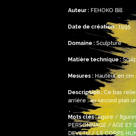
Auteur :
FEHOKO Bill
Date de création :
1995
Domaine :
Sculpture
Matière technique :
Sculp
Mesures :
Hauteur en cm :
Description :
Ce bas reli
arrière ; au second plan 
Mots clés :
figure / figu
PERSONNAGE / AGE ET S
DEVETU / LE CORPS HUM