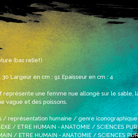
ture (bas relief)
 30 Largeur en cm : 91 Epaisseur en cm : 4
ef représente une femme nue allongé sur le sable, l
une vague et des poissons.
res / représentation humaine / genre iconographiqu
EXE / ETRE HUMAIN - ANATOMIE / SCIENCES PUR
AIN / ETRE HUMAIN - ANATOMIE / SCIENCES PURE