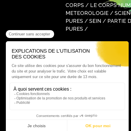
CORPS / LE CORPS HUMA
METEOROLOGIE / SCIENC
PURES / SEIN / PARTIE
PURES /
Où nous trouver ?
60 rue Victor Le Vigoureux,
97410 Saint Pierre