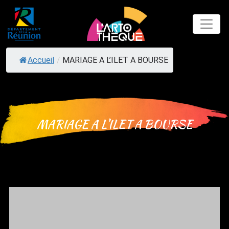
Skip
to
content
Accueil
/
MARIAGE A L’ILET A BOURSE
MARIAGE A L’ILET A BOURSE