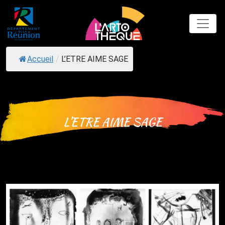
Skip
to
content
Accueil
/
L’ETRE AIME SAGE
L’ETRE AIME SAGE