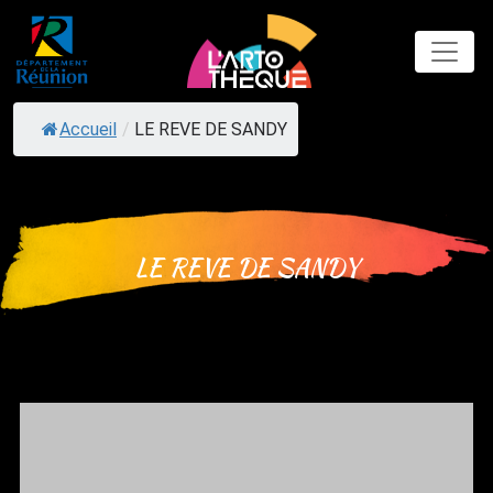
Skip
to
content
Accueil
/
LE REVE DE SANDY
LE REVE DE SANDY