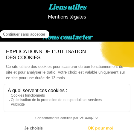
Liens utiles
Mentions légales
Nous contacter
Par téléphone :
02 62 81 77 60
Via email :
artotheque@cg974.fr