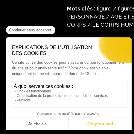
Mots clés :
figure / figu
PERSONNAGE / AGE ET S
CORPS / LE CORPS HUMA
Où nous trouver ?
60 rue Victor Le Vigoureux,
97410 Saint Pierre