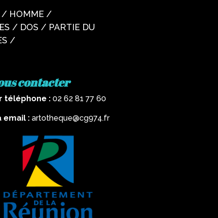
ue / HOMME /
S / DOS / PARTIE DU
S /
ous contacter
r téléphone :
02 62 81 77 60
a email :
artotheque@cg974.fr