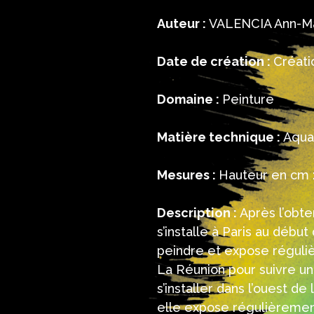
Auteur :
VALENCIA Ann-M
Date de création :
Créati
Domaine :
Peinture
Matière technique :
Aquar
Mesures :
Hauteur en cm :
Description :
Après l’obte
s’installe à Paris au débu
peindre et expose réguliè
La Réunion pour suivre un
s’installer dans l’ouest d
elle expose régulièrement 