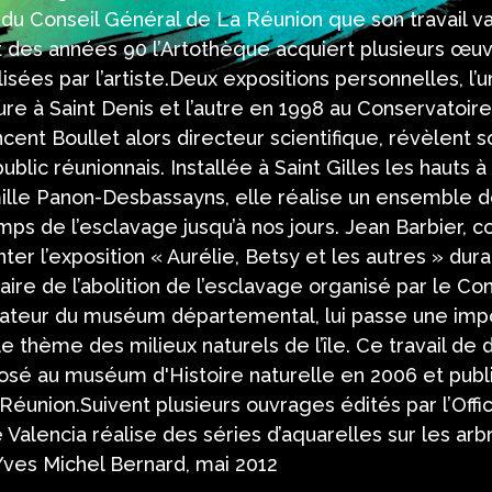
es du Conseil Général de La Réunion que son travail v
des années 90 l’Artothèque acquiert plusieurs œu
isées par l’artiste.Deux expositions personnelles, l’u
re à Saint Denis et l’autre en 1998 au Conservatoir
ncent Boullet alors directeur scientifique, révèlent s
public réunionnais. Installée à Saint Gilles les hauts à
ille Panon-Desbassayns, elle réalise un ensemble d
ps de l’esclavage jusqu’à nos jours. Jean Barbier,
ter l’exposition « Aurélie, Betsy et les autres » dur
ire de l’abolition de l’esclavage organisé par le Con
rvateur du muséum départemental, lui passe une i
le thème des milieux naturels de l’île. Ce travail de 
osé au muséum d'Histoire naturelle en 2006 et publié
a Réunion.Suivent plusieurs ouvrages édités par l’Off
Valencia réalise des séries d’aquarelles sur les arbr
ves Michel Bernard, mai 2012