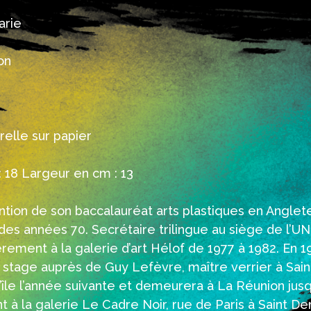
arie
on
elle sur papier
 18 Largeur en cm : 13
ntion de son baccalauréat arts plastiques en Anglet
t des années 70. Secrétaire trilingue au siège de l’
rement à la galerie d’art Hélof de 1977 à 1982. En 
 stage auprès de Guy Lefèvre, maître verrier à Saint
e l’île l’année suivante et demeurera à La Réunion jus
à la galerie Le Cadre Noir, rue de Paris à Saint Den