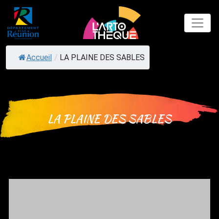
Skip
to
content
Accueil
/
LA PLAINE DES SABLES
LA PLAINE DES SABLES