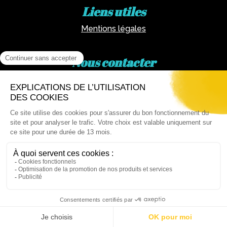
Liens utiles
Mentions légales
Nous contacter
Par téléphone :
02 62 81 77 60
Via email :
artotheque@cg974.fr