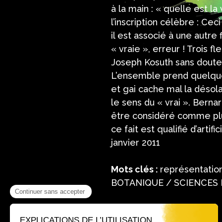
à la main : « quelle est la
l’inscription célèbre : Ce
il est associé à une autre
« vraie », erreur ! Trois f
Joseph Kosuth sans doute,
L’ensemble prend quelques
et gai cache mal la désola
le sens du « vrai ». Bernar
être considéré comme plus
ce fait est qualifié d’artif
janvier 2011
Mots clés :
représentatio
BOTANIQUE / SCIENCES 