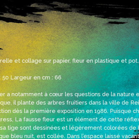
elle et collage sur papier, fleur en plastique et pot.
 50 Largeur en cm : 66
er a notamment à cœur les questions de la nature e
ique, il plante des arbres fruitiers dans la ville de 
ction dès la première exposition en 1986. Puisque 
ress, La fausse fleur est un élément de cette réflex
et sa tige sont dessinées et légèrement colorées de b
ique bleu nuit, est collée. Dans l’espace laissé vacan