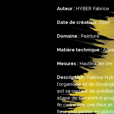
Auteur :
HYBER Fabrice
Date de création :
2007
Domaine :
Peinture
Matière technique :
Aquar
Mesures :
Hauteur en cm :
Description :
Fabrice Hyb
l’organique et de l’écolog
est sa couleur de prédile
étape de son work in prog
fin cadre noir, une fleur 
fleur plus petite, en plast