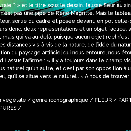
 vraie ? » et le titre sous le dessin, fausse fleur au s
ci n’est pas une pipe de René Magritte. Mais le table
 fleur, sortie du cadre et posée devant, en pot celle-
leurs donc, deux représentations et un objet factice, 
 mais qui va au-delà, puisque aucun objet réel n’est
 distances vis-à-vis de la nature, de l’idée du natu
tion du paysage artificiel qui nous entoure, nous éto
d Lassus l’affirme : « Il y a toujours dans le champ v
 naturel qu’un autre, et c’est par son opposition à 
iciel, qu’il se situe vers le naturel . » A nous de trouve
n végétale / genre iconographique / FLEUR / PAR
PURES /