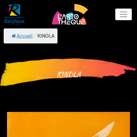
Skip
to
content
Accueil
/
KINOLA
KINOLA