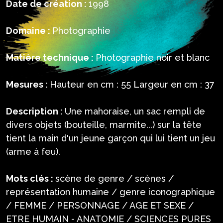
Date de création :
1998
Domaine :
Photographie
Matière technique :
Photographie noir et blanc
Mesures :
Hauteur en cm : 55 Largeur en cm : 37
Description :
Une mahoraise, un sac rempli de
divers objets (bouteille, marmite...) sur la tête
tient la main d'un jeune garçon qui lui tient un jeu
(arme à feu).
Mots clés :
scène de genre / scènes /
représentation humaine / genre iconographique
/ FEMME / PERSONNAGE / AGE ET SEXE /
ETRE HUMAIN - ANATOMIE / SCIENCES PURES