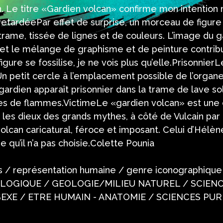
 Le titre «Gardien volcan» confirme mon intention ma
etardéePar effet de surprise, un morceau de figure
rame, tissée de lignes et de couleurs. L’image du g
et le mélange de graphisme et de peinture contribu
igure se fossilise, je ne vois plus qu’elle.Prisonni
Un petit cercle à l’emplacement possible de l’organe
gardien apparaît prisonnier dans la trame de lave soli
es de flammes.VictimeLe «gardien volcan» est une c
les dieux des grands mythes, à côté de Vulcain par
 volcan caricatural, féroce et imposant. Celui d’Hél
e qu’il n’a pas choisie.Colette Pounia
res / représentation humaine / genre iconograph
OGIQUE / GEOLOGIE/MILIEU NATUREL / SCIENC
EXE / ETRE HUMAIN - ANATOMIE / SCIENCES PUR