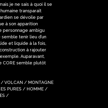
is je ne sais à quoi il se
 humaine transparaît
ardien se dévoile par
e à son apparition
erLe personnage ambigu
 semble tenir lieu d’un
de et liquide à la fois,
onstruction à rajouter
 exemple. Auparavant,
ène CORE semble plutôt
ique / VOLCAN / MONTAGNE
ES PURES / HOMME /
ES /