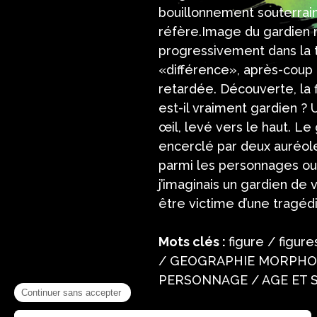
bouillonnement souterrain.
réfère.Image du gardien r
progressivement dans la t
«différence», après-coup 
retardée. Découverte, la f
est-il vraiment gardien ? 
œil, levé vers le haut. Le 
encerclé par deux auréol
parmi les personnages ou 
j’imaginais un gardien de
être victime d’une tragédi
Mots clés :
figure / figu
/ GEOGRAPHIE MORPHOL
PERSONNAGE / AGE ET S