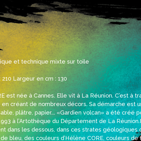
ique et technique mixte sur toile
 210 Largeur en cm : 130
est née à Cannes. Elle vit à La Réunion. C’est à tra
s en créant de nombreux décors. Sa démarche est un
sable, plâtre, papier... «Gardien volcan» a été créé p
93 à l’Artothèque du Département de La Réunion.D
nt dans les dessous, dans ces strates géologiques 
t de bleu, des couleurs d’Hélène CORE, couleurs de 