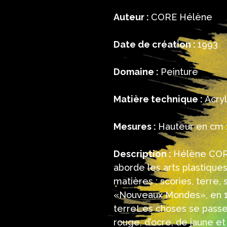
Auteur :
CORE Hélène
Date de création :
1993
Domaine :
Peinture
Matière technique :
Acryl
Mesures :
Hauteur en cm :
Description :
Hélène CORE 
aborde les arts plastique
matières : scories, terre, 
«Nouveaux Mondes», en 19
terreLes choses se passe
rouge, d’ocre, de jaune e