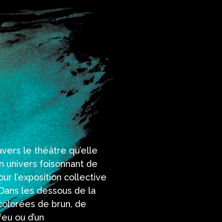
vers le théâtre qu’elle
 univers foisonnant de
our l’exposition collective
ans les dessous de la
colorées de brun, de
feu ou d’un