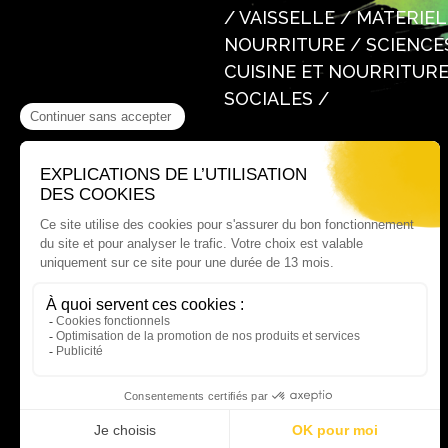
/ VAISSELLE / MATERIE
NOURRITURE / SCIENCES 
CUISINE ET NOURRITURE
SOCIALES /
Où nous trouver ?
60 rue Victor Le Vigoureux,
97410 Saint Pierre