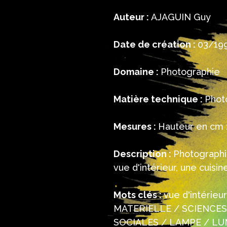
Auteur :
AJAGUIN Guy
Date de création :
03/19
Domaine :
Photographie
Matière technique :
Phot
Mesures :
Hauteur en cm :
Description :
Photographie
vue d'intérieur, une cuisi
Mots clés :
vue d'intérie
MATERIELLE / SCIENCES 
SOCIALES / LAMPE / LUM