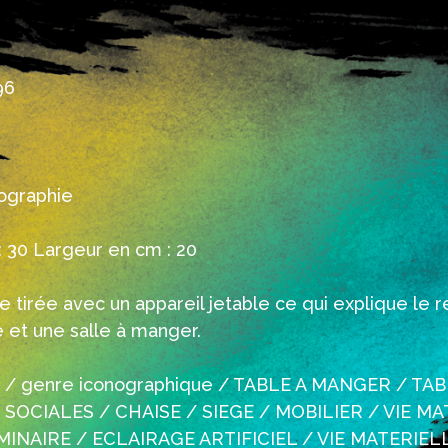
96
ographie
 30 Largeur en cm : 20
 tirée avec un appareil jetable ce qui explique le 
ne et une salle à manger.
ur / genre iconographique / TABLE A MANGER / TAB
SOCIALES / CHAISE / SIEGE / MOBILIER / VIE M
INAIRE / ECLAIRAGE ARTIFICIEL / VIE MATERIEL