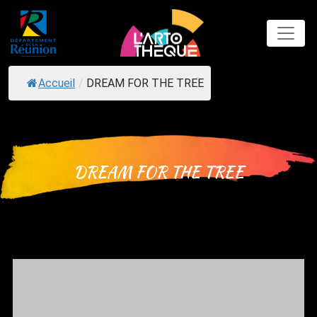
Skip
to
content
Accueil
/
DREAM FOR THE TREE
DREAM FOR THE TREE