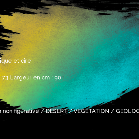
ique et cire
 73 Largeur en cm : 90
r
on non figurative / DESERT / VEGETATION / GEOL