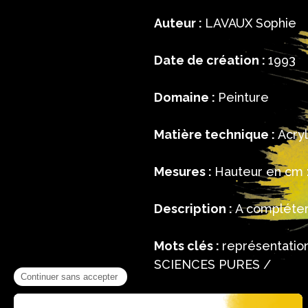
Auteur :
LAVAUX Sophie
Date de création :
1993
Domaine :
Peinture
Matière technique :
Acryl
Mesures :
Hauteur en cm :
Description :
A compléte
Mots clés :
représentati
SCIENCES PURES /