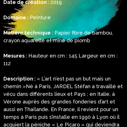
Date de création :
2019
Domaine :
Peinture
Matière technique :
Papier fibre de bambou,
crayon aquarelle et mine de plomb
Mesures :
Hauteur en cm : 145 Largeur en cm :
112
Description :
« L’art n’est pas un but mais un
chemin »Né à Paris, JARDEL Stéfan a travaillé et
vécu dans différents lieux et Pays : en Italie, à
Vérone auprès des grandes fonderies d’art et
aussi en Thaïlande. En France, il revient pour un
temps à Paris puis s’installe en 1990 à Lyon où il
acquiert la péniche « Le Picaro » qui deviendra