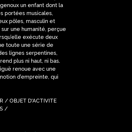
s genoux un enfant dont la
es portées musicales,
eux pôles, masculin et
e sur une humanité, perçue
rsqu’elle exécute deux
tue toute une série de
des lignes serpentines,
end plus ni haut, ni bas.
biguë renoue avec une
 notion d’empreinte, qui
ER / OBJET D'ACTIVITE
S /