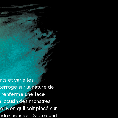
ts et varie les
terroge sur la nature de
in renferme une face
e, cousin des monstres
 Bien qu’il soit placé sur
indre pensée. D’autre part,