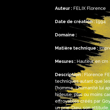
Auteur :
FELIX Florence
Date de création :
1994
Domaine :
Matière technique :
Impr
Mesures :
Hauteur en cm :
Description :
Florence FEL
techniques autant que les 
l’homme. L’humanité lui a
hideuse, plus ou moins ca
effroyables créés par Goy
un prie-Dieu, son attitude