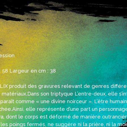
ession
 58 Largeur en cm : 38
IX produit des gravures relevant de genres différen
matériaux.Dans son triptyque L’entre-deux, elle s’in
pparaît comme « une divine noirceur ». L’être huma
chée.Ainsi, elle représente d’une part un personnag
a, dont le corps est déformé de manière outrancière.
, les poings fermés, ne suggère ni la prière, ni la mo