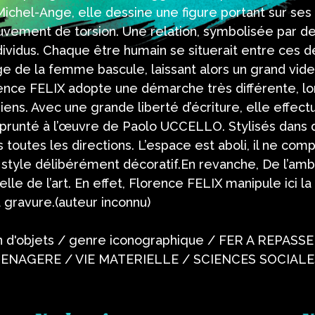
 Michel-Ange, elle dessine une figure portant sur se
uvement de torsion. Une relation, symbolisée par d
ndividus. Chaque être humain se situerait entre ces d
ge de la femme bascule, laissant alors un grand vid
ence FELIX adopte une démarche très différente, lo
iens. Avec une grande liberté d’écriture, elle effec
mprunté à l’œuvre de Paolo UCCELLO. Stylisés dans 
toutes les directions. L’espace est aboli, il ne compr
 style délibérément décoratif.En revanche, De l’am
lle de l’art. En effet, Florence FELIX manipule ici la
gravure.(auteur inconnu)
n d'objets / genre iconographique / FER A REPASS
ENAGERE / VIE MATERIELLE / SCIENCES SOCIALE